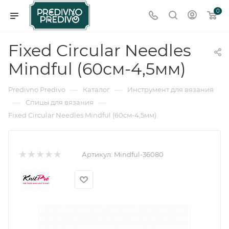
0
Fixed Circular Needles
Mindful (60см-4,5мм)
—
—
Predivno Predivo
Каталог
Инструмент для вязания
—
—
Спицы для вязания
Fixed Circular Needles Mindful (60см-4,5мм)
Артикул:
Mindful-36080