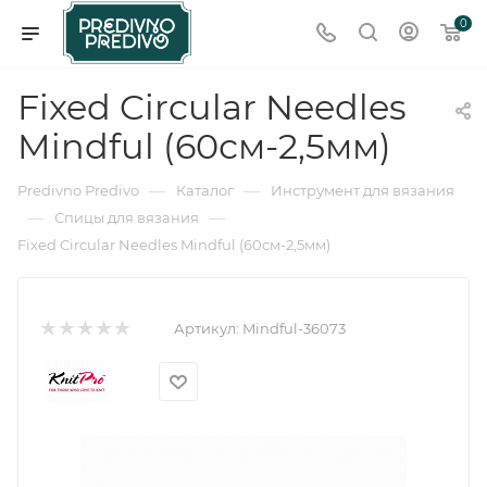
0
Fixed Circular Needles
Mindful (60см-2,5мм)
—
—
Predivno Predivo
Каталог
Инструмент для вязания
—
—
Спицы для вязания
Fixed Circular Needles Mindful (60см-2,5мм)
Артикул:
Mindful-36073