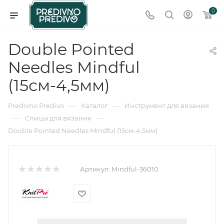
0
Double Pointed
Needles Mindful
(15см-4,5мм)
—
—
Predivno Predivo
Каталог
Инструмент для вязания
—
—
Спицы для вязания
Double Pointed Needles Mindful (15см-4,5мм)
Артикул:
Mindful-36010