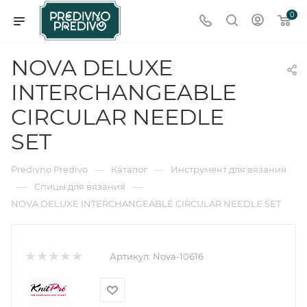
0
NOVA DELUXE
INTERCHANGEABLE
CIRCULAR NEEDLE
SET
—
—
Predivno Predivo
Каталог
Инструмент для вязания
—
—
Спицы для вязания
NOVA DELUXE INTERCHANGEABLE CIRCULAR NEEDLE SET
Артикул:
Nova-10616