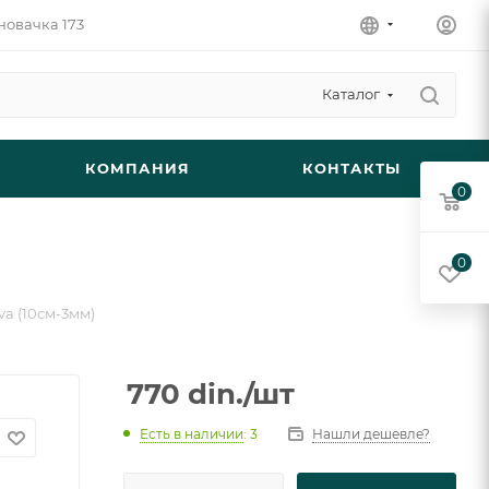
новачка 173
Каталог
КОМПАНИЯ
КОНТАКТЫ
0
0
va (10см-3мм)
770
din.
/шт
Есть в наличии
: 3
Нашли дешевле?