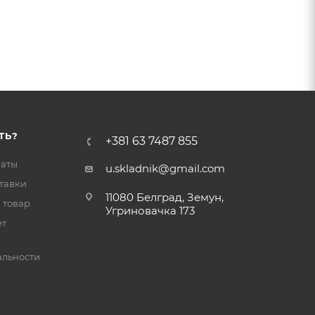
ТЬ?
+381 63 7487 855
латы
u.skladnik@gmail.com
тавки
11080 Белград, Земун,
 товар
Угриновачка 173
ет
льности