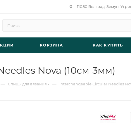
11080 Белград, Земун, Угри
АКЦИИ
КОРЗИНА
КАК КУПИТЬ
 Needles Nova (10см-3мм)
—
—
Спицы для вязания
Interchangeable Circular Needles No