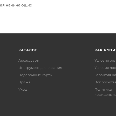
ючая начинающих
КАТАЛОГ
КАК КУПИ
Аксессуары
Условия оп
Инструмент для вязания
Условия дос
Подарочные карты
Гарантия на
Пряжа
Вопрос-отв
Уход
Политика
кофиденциа