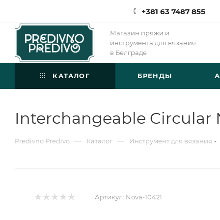
+381 63 7487 855
Магазин пряжи и
инструмента для вязания
в Белграде
КАТАЛОГ
БРЕНДЫ
Interchangeable Circular
—
—
Predivno Predivo
Каталог
Инструмент для вязания
Артикул:
Nova-10421