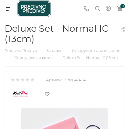
0
Deluxe Set - Normal IC
(13cm)
—
—
Predivno Predivo
Каталог
Инструмент для вязания
—
—
Спицы для вязания
Deluxe Set - Normal IC (13cm)
Артикул:
Zing-47424