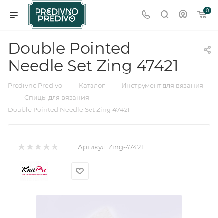
0
Double Pointed
Needle Set Zing 47421
—
—
Predivno Predivo
Каталог
Инструмент для вязания
—
—
Спицы для вязания
Double Pointed Needle Set Zing 47421
Артикул:
Zing-47421