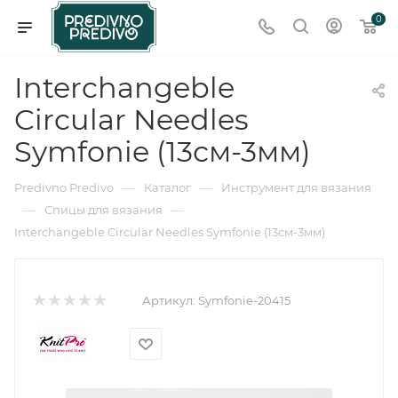
0
Interchangeble
Circular Needles
Symfonie (13см-3мм)
—
—
Predivno Predivo
Каталог
Инструмент для вязания
—
—
Спицы для вязания
Interchangeble Circular Needles Symfonie (13см-3мм)
Артикул:
Symfonie-20415