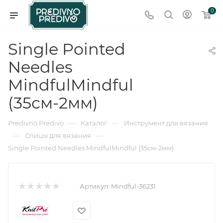
0
Single Pointed
Needles
MindfulMindful
(35см-2мм)
—
—
Predivno Predivo
Каталог
Инструмент для вязания
—
—
Спицы для вязания
Single Pointed Needles MindfulMindful (35см-2мм)
Артикул:
Mindful-36231