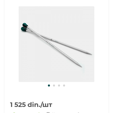
1 525
din.
/шт