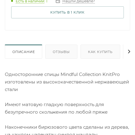
Есть в наличии
: 1
Нашли дешевле?
КУПИТЬ В 1 КЛИК
ОПИСАНИЕ
ОТЗЫВЫ
КАК КУПИТЬ
О
Односторонние спицы Mindful Collection KnitPro
изготовлены из высококачественной нержавеющей
стали
Имеют матовую гладкую поверхность для
безупречного скольжения по любой пряже
Наконечники бирюзового цвета сделаны из дерева,
на каждом напечатан символ мандалы