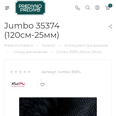
0
Jumbo 35374
(120см-25мм)
—
—
Predivno Predivo
Каталог
Инструмент для вязания
—
—
Спицы для вязания
Jumbo 35374 (120см-25мм)
Артикул:
Jumbo-35374