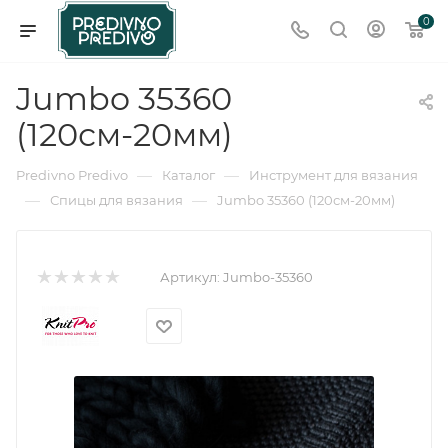
0
Jumbo 35360
(120см-20мм)
—
—
Predivno Predivo
Каталог
Инструмент для вязания
—
—
Спицы для вязания
Jumbo 35360 (120см-20мм)
Артикул:
Jumbo-35360