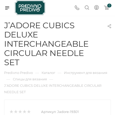
0
J’ADORE CUBICS
DELUXE
INTERCHANGEABLE
CIRCULAR NEEDLE
SET
—
—
Predivno Predivo
Каталог
Инструмент для вязания
—
—
Спицы для вязания
J’ADORE CUBICS DELUXE INTERCHANGEABLE CIRCULAR
NEEDLE SET
Артикул:
Jadore-19301