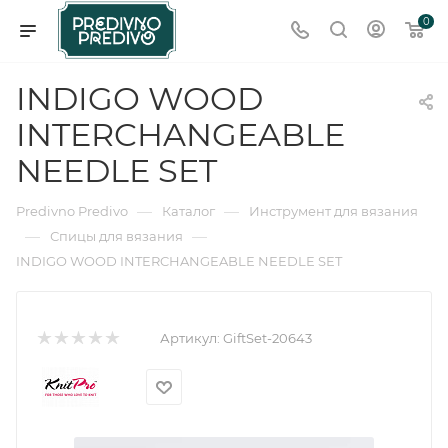
0
INDIGO WOOD
INTERCHANGEABLE
NEEDLE SET
—
—
Predivno Predivo
Каталог
Инструмент для вязания
—
—
Спицы для вязания
INDIGO WOOD INTERCHANGEABLE NEEDLE SET
Артикул:
GiftSet-20643