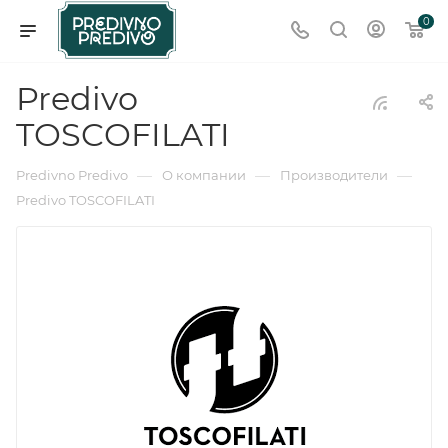
0
Predivo
TOSCOFILATI
—
—
—
Predivno Predivo
О компании
Производители
Predivo TOSCOFILATI