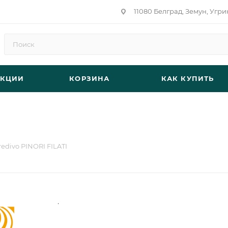
11080 Белград, Земун, Угри
АКЦИИ
КОРЗИНА
КАК КУПИТЬ
redivo PINORI FILATI
.