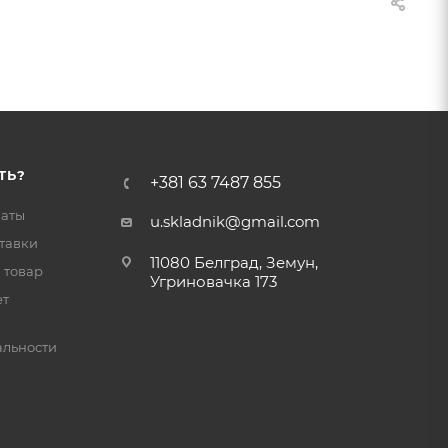
ТЬ?
+381 63 7487 855
латы
u.skladnik@gmail.com
тавки
11080 Белград, Земун,
 товар
Угриновачка 173
ет
льности