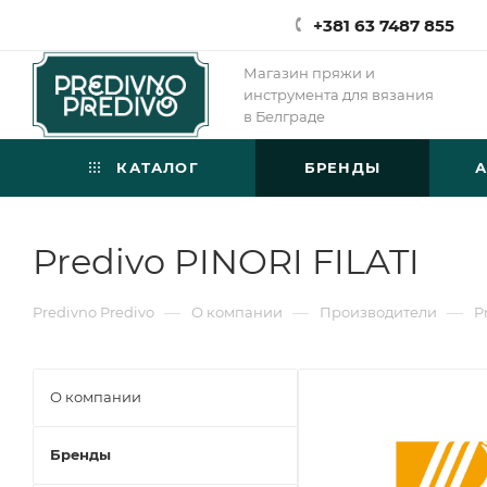
+381 63 7487 855
Магазин пряжи и
инструмента для вязания
в Белграде
КАТАЛОГ
БРЕНДЫ
Predivo PINORI FILATI
—
—
—
Predivno Predivo
О компании
Производители
P
О компании
Бренды