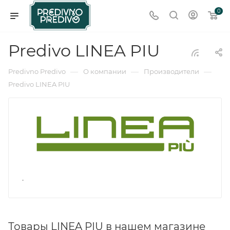
0
Predivo LINEA PIU
—
—
—
Predivno Predivo
О компании
Производители
Predivo LINEA PIU
.
Товары LINEA PIU в нашем магазине