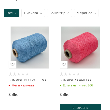
Все
7
Вискоза
4
Кашемир
3
Меринос
3
SUNRISE BLU PALLIDO
SUNRISE CORALLO
Нет в наличии
Есть в наличии: 966
3
din.
3
din.
В КОРЗИНУ