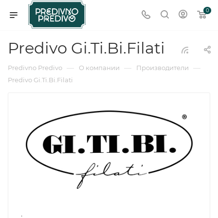
0
Predivo Gi.Ti.Bi.Filati
—
—
—
Predivno Predivo
О компании
Производители
Predivo Gi.Ti.Bi.Filati
.