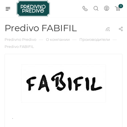
0
Predivo FABIFIL
—
—
—
Predivno Predivo
О компании
Производители
Predivo FABIFIL
.