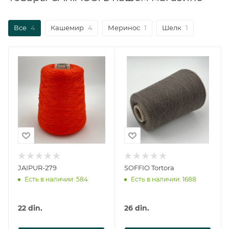
Все
4
Кашемир
4
Меринос
1
Шелк
1
JAIPUR-279
SOFFIO Tortora
Есть в наличии: 584
Есть в наличии: 1688
22
din.
26
din.