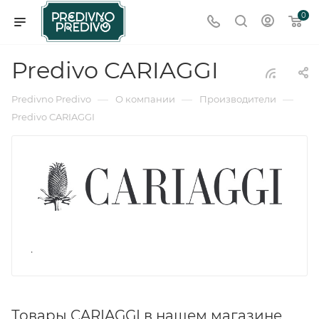
0
Predivo CARIAGGI
—
—
—
Predivno Predivo
О компании
Производители
Predivo CARIAGGI
.
Товары CARIAGGI в нашем магазине