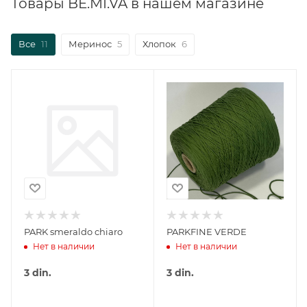
Товары BE.MI.VA в нашем магазине
Все
11
Меринос
5
Хлопок
6
PARK smeraldo chiaro
PARKFINE VERDE
Нет в наличии
Нет в наличии
3
din.
3
din.