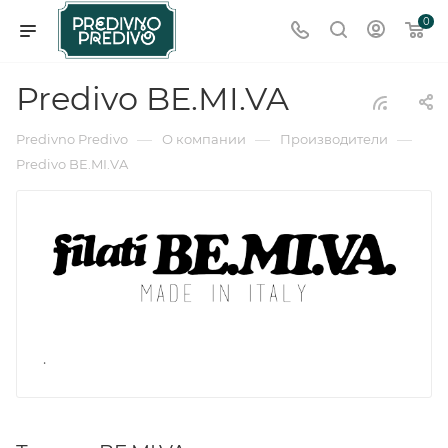
0
Predivo BE.MI.VA
—
—
—
Predivno Predivo
О компании
Производители
Predivo BE.MI.VA
.