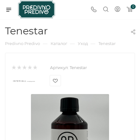
0
Tenestar
—
—
—
Predivno Predivo
Каталог
Уход
Tenestar
Артикул:
Tenestar