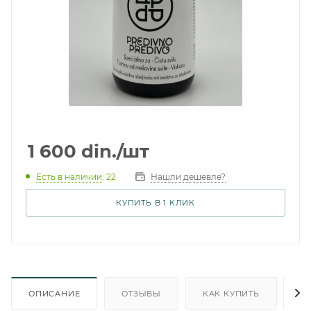
1 600
din.
/шт
Есть в наличии
: 22
Нашли дешевле?
КУПИТЬ В 1 КЛИК
ОПИСАНИЕ
ОТЗЫВЫ
КАК КУПИТЬ
О