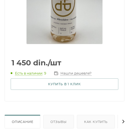
1 450
din.
/шт
Есть в наличии
: 9
Нашли дешевле?
КУПИТЬ В 1 КЛИК
ОПИСАНИЕ
ОТЗЫВЫ
КАК КУПИТЬ
О