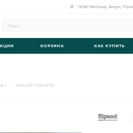
11080 Белград, Земун, Угри
АКЦИИ
КОРЗИНА
КАК КУПИТЬ
—
за
ROLLER TURCHESE