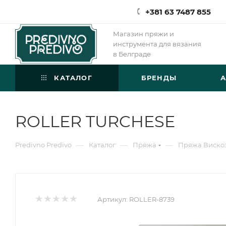
+381 63 7487 855
Магазин пряжи и
инструмента для вязания
в Белграде
КАТАЛОГ
БРЕНДЫ
ROLLER TURCHESE
—
—
—
Predivno Predivo
Каталог
Пряжа
Пряжа Виско
Артикул:
ROLLER-8739