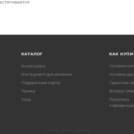
астягивается
КАТАЛОГ
КАК КУПИ
Аксессуары
Условия оп
Инструмент для вязания
Условия дос
Подарочные карты
Гарантия на
Пряжа
Вопрос-отв
Уход
Политика
кофиденциа