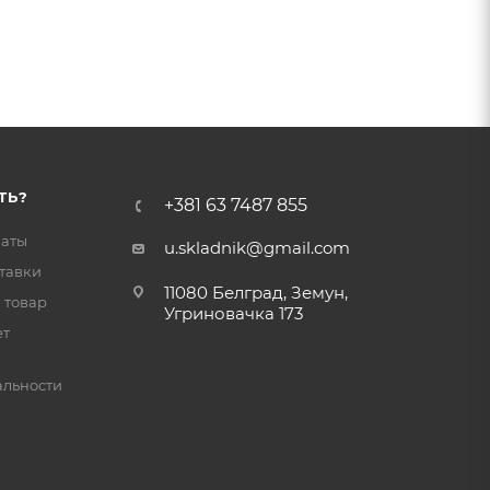
ТЬ?
+381 63 7487 855
латы
u.skladnik@gmail.com
тавки
11080 Белград, Земун,
 товар
Угриновачка 173
ет
льности