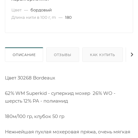
Цвет
—
бордовый
Длина нити в 100 г, m
—
180
ОПИСАНИЕ
ОТЗЫВЫ
КАК КУПИТЬ
О
Цвет 30268 Bordeaux
62% WM Superkid - суперкид мохер 26% WO -
шерсть 12% PA - полиамид
180м/100 гр, клубок 50 гр
Нежнейшая пухлая мохеровая пряжа, очень мягкая