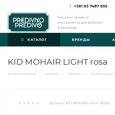
+381 63 7487 855
Магазин пряжи и
инструмента для вязания
в Белграде
КАТАЛОГ
БРЕНДЫ
KID MOHAIR LIGHT rosa
—
—
—
Predivno Predivo
Каталог
Пряжа
Пряжа Шерст
Артикул:
KID-MOHAIR-LIGHT-30262