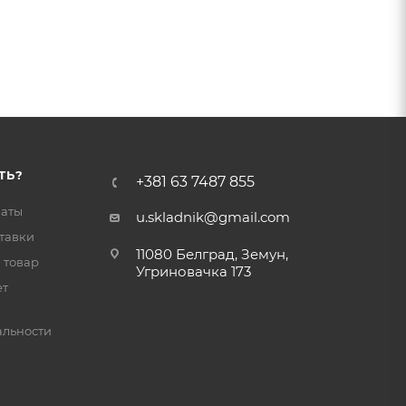
ТЬ?
+381 63 7487 855
латы
u.skladnik@gmail.com
тавки
11080 Белград, Земун,
 товар
Угриновачка 173
ет
льности