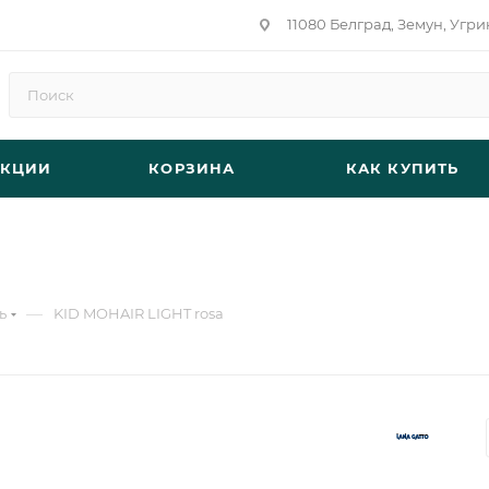
11080 Белград, Земун, Угри
АКЦИИ
КОРЗИНА
КАК КУПИТЬ
—
ь
KID MOHAIR LIGHT rosa