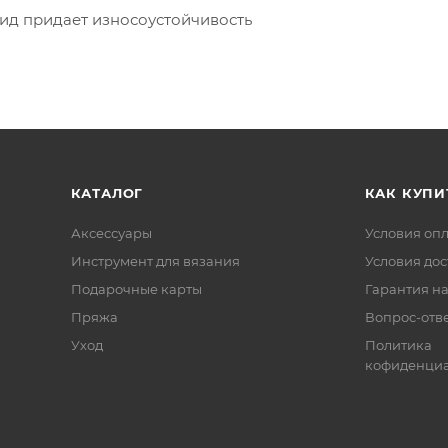
мид придает износоустойчивость
КАТАЛОГ
КАК КУПИ
Аксессуары
Условия оп
Инструмент для вязания
Условия дос
Подарочные карты
Гарантия на
Пряжа
Вопрос-отв
Уход
Политика
кофиденциа