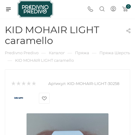
0
KID MOHAIR LIGHT
caramello
—
—
—
Predivno Predivo
Каталог
Пряжа
Пряжа Шерсть
—
KID MOHAIR LIGHT caramello
Артикул:
KID-MOHAIR-LIGHT-30258