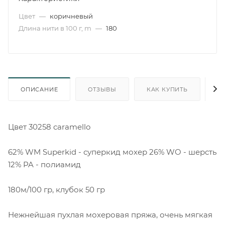
Цвет
—
коричневый
Длина нити в 100 г, m
—
180
ОПИСАНИЕ
ОТЗЫВЫ
КАК КУПИТЬ
О
Цвет 30258 caramello
62% WM Superkid - суперкид мохер 26% WO - шерсть
12% PA - полиамид
180м/100 гр, клубок 50 гр
Нежнейшая пухлая мохеровая пряжа, очень мягкая