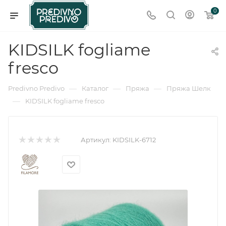
0
KIDSILK fogliame
fresco
—
—
—
Predivno Predivo
Каталог
Пряжа
Пряжа Шелк
—
KIDSILK fogliame fresco
Артикул:
KIDSILK-6712