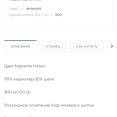
Цвет
—
зеленый
Длина нити в 100 г, m
—
900
ОПИСАНИЕ
ОТЗЫВЫ
КАК КУПИТЬ
О
Цвет fogliame fresco
70% кидмохер 30% шелк
900 м/ 100 гр
Роскошное сочетание Кид-мохера и шелка