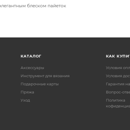
элегантным блеском пайеток
КАТАЛОГ
КАК КУПИ
Аксессуары
Условия оп
Инструмент для вязания
Условия дос
Подарочные карты
Гарантия на
Пряжа
Вопрос-отв
Уход
Политика
кофиденциа