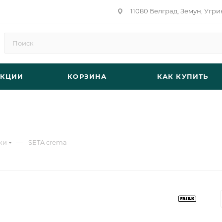
11080 Белград, Земун, Угри
АКЦИИ
КОРЗИНА
КАК КУПИТЬ
—
ки
SETA crema