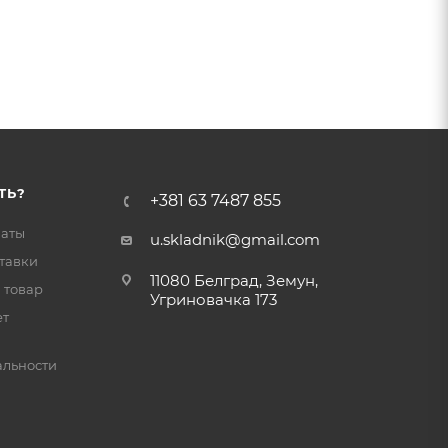
ТЬ?
+381 63 7487 855
латы
u.skladnik@gmail.com
тавки
11080 Белград, Земун,
 товар
Угриновачка 173
ет
льности