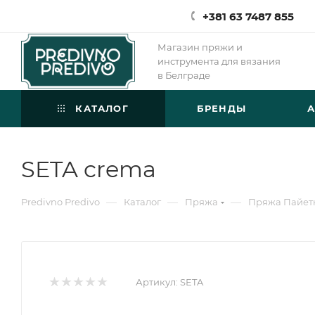
+381 63 7487 855
Магазин пряжи и
инструмента для вязания
в Белграде
КАТАЛОГ
БРЕНДЫ
SETA crema
—
—
—
Predivno Predivo
Каталог
Пряжа
Пряжа Пайет
Артикул:
SETA