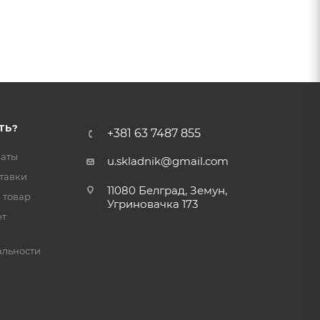
ТЬ?
+381 63 7487 855
латы
u.skladnik@gmail.com
тавки
11080 Белград, Земун,
 товар
Угриновачка 173
ет
льности