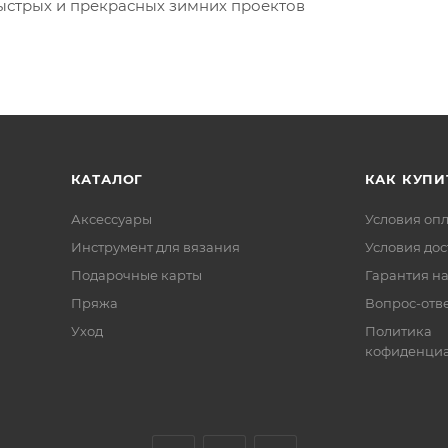
быстрых и прекрасных зимних проектов
КАТАЛОГ
КАК КУПИ
Аксессуары
Условия оп
Инструмент для вязания
Условия дос
Подарочные карты
Гарантия на
Пряжа
Вопрос-отв
Уход
Политика
кофиденциа