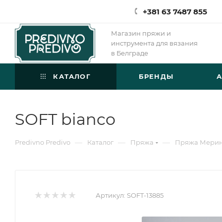
+381 63 7487 855
Магазин пряжи и
инструмента для вязания
в Белграде
КАТАЛОГ
БРЕНДЫ
SOFT bianco
—
—
—
Predivno Predivo
Каталог
Пряжа
Пряжа Мери
Артикул:
SOFT-13885