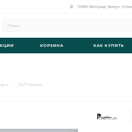
11080 Белград, Земун, Угри
АКЦИИ
КОРЗИНА
КАК КУПИТЬ
—
нос
SOFT bianco