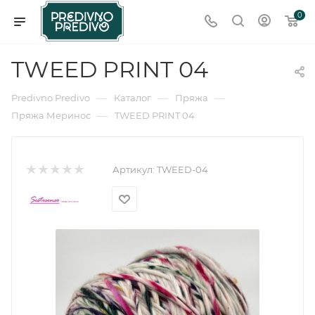
0
TWEED PRINT 04
—
—
—
Predivno Predivo
Каталог
Пряжа
—
Пряжа Меринос
TWEED PRINT 04
Артикул:
TWEED-04