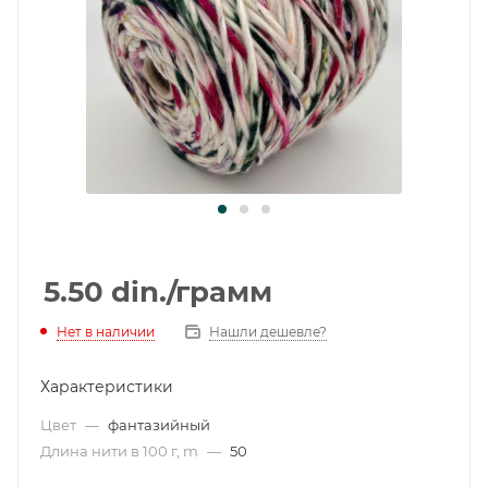
5.50
din.
/грамм
Нет в наличии
Нашли дешевле?
Характеристики
Цвет
—
фантазийный
Длина нити в 100 г, m
—
50