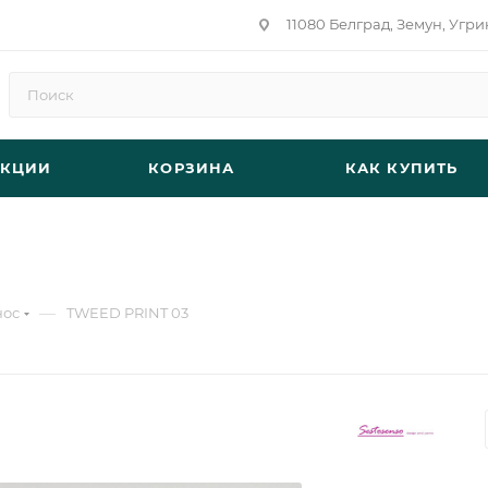
11080 Белград, Земун, Угри
АКЦИИ
КОРЗИНА
КАК КУПИТЬ
—
нос
TWEED PRINT 03