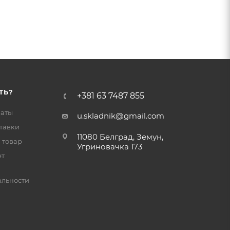
ТЬ?
+381 63 7487 855
латы
u.skladnik@gmail.com
тавки
11080 Белград, Земун,
 товар
Угриновачка 173
ет
льности