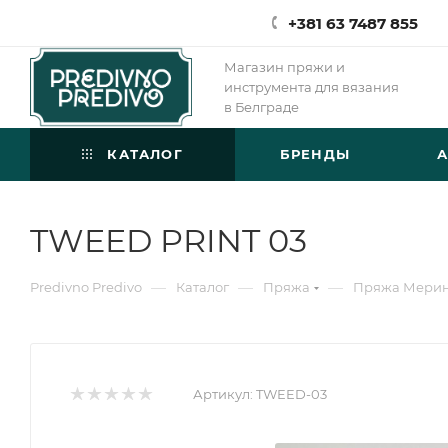
+381 63 7487 855
Магазин пряжи и
инструмента для вязания
в Белграде
КАТАЛОГ
БРЕНДЫ
TWEED PRINT 03
—
—
—
Predivno Predivo
Каталог
Пряжа
Пряжа Мери
Артикул:
TWEED-03