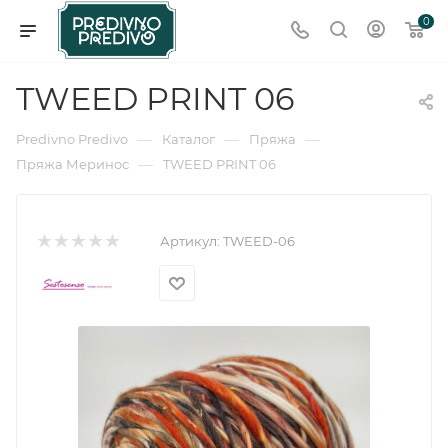
0
TWEED PRINT 06
—
—
—
Predivno Predivo
Каталог
Пряжа
—
Пряжа Меринос
TWEED PRINT 06
Артикул:
TWEED-06