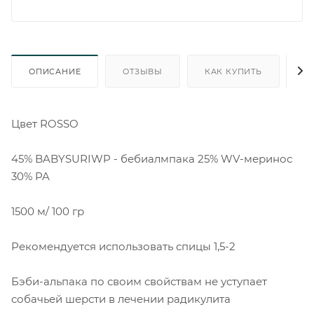
ОПИСАНИЕ
ОТЗЫВЫ
КАК КУПИТЬ
О
Цвет ROSSO
45% BABYSURIWP - бебиалмпака 25% WV-меринос
30% PA
1500 м/ 100 гр
Рекомендуется использовать спицы 1,5-2
Бэби-альпака по своим свойствам не уступает
собачьей шерсти в лечении радикулита