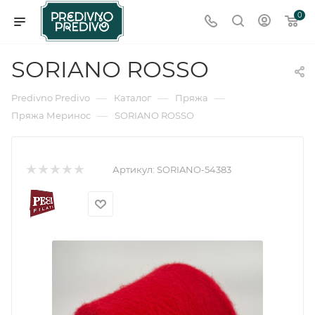
0
SORIANO ROSSO
—
—
—
Predivno Predivo
Каталог
Пряжа
—
Пряжа Меринос
SORIANO ROSSO
Артикул:
SORIANO-54383