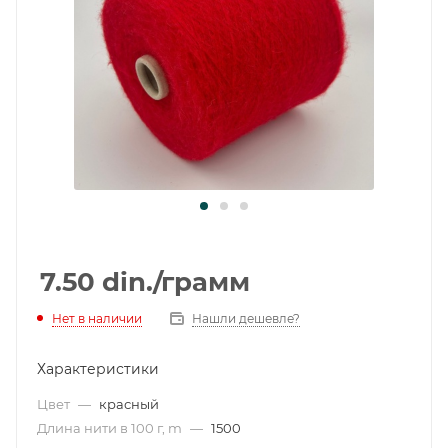
7.50
din.
/грамм
Нет в наличии
Нашли дешевле?
Характеристики
Цвет
—
красный
Длина нити в 100 г, m
—
1500