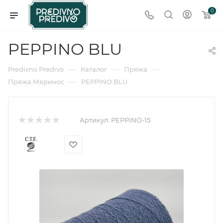
0
PEPPINO BLU
—
—
—
Predivno Predivo
Каталог
Пряжа
—
Пряжа Меринос
PEPPINO BLU
Артикул:
PEPPINO-15