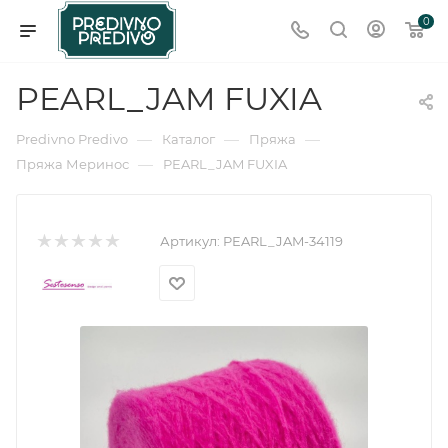
0
PEARL_JAM FUXIA
—
—
—
Predivno Predivo
Каталог
Пряжа
—
Пряжа Меринос
PEARL_JAM FUXIA
Артикул:
PEARL_JAM-34119