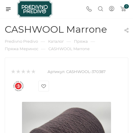
0
CASHWOOL Marrone
—
—
—
Predivno Predivo
Каталог
Пряжа
—
Пряжа Меринос
CASHWOOL Marrone
Артикул:
CASHWOOL-370387