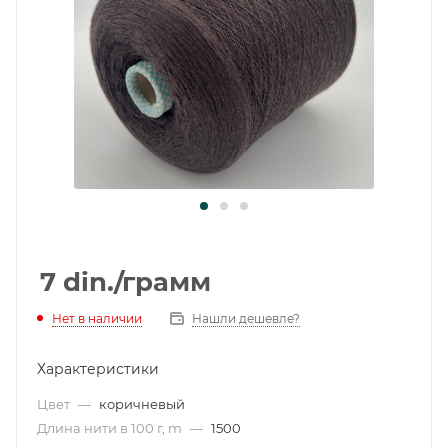
7
din.
/грамм
Нет в наличии
Нашли дешевле?
Характеристики
Цвет
—
коричневый
Длина нити в 100 г, m
—
1500