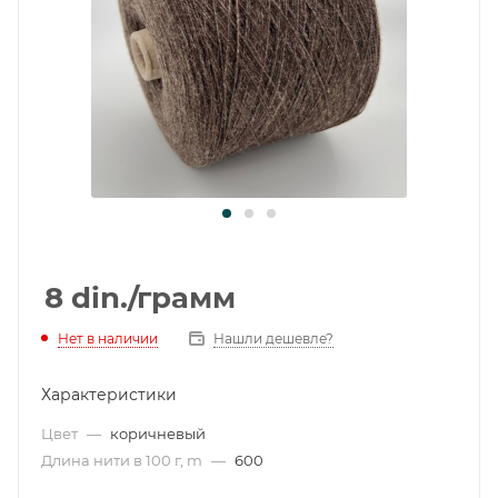
8
din.
/грамм
Нет в наличии
Нашли дешевле?
Характеристики
Цвет
—
коричневый
Длина нити в 100 г, m
—
600