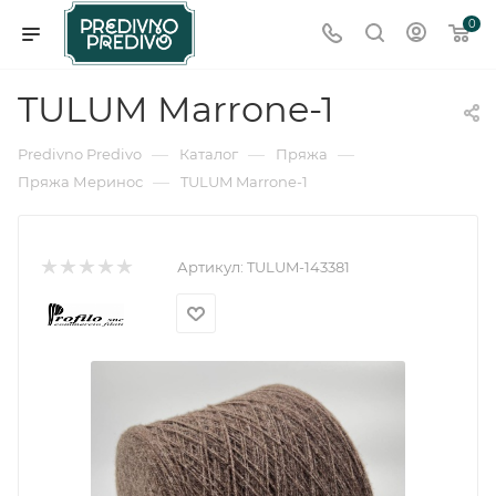
0
TULUM Marrone-1
—
—
—
Predivno Predivo
Каталог
Пряжа
—
Пряжа Меринос
TULUM Marrone-1
Артикул:
TULUM-143381