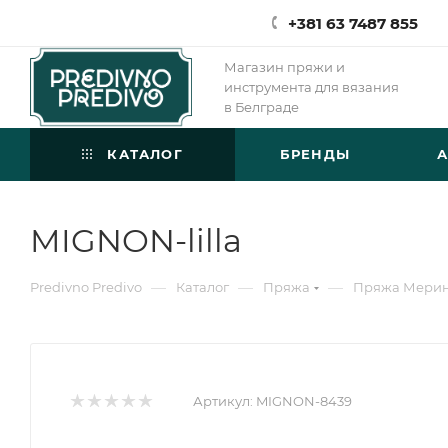
+381 63 7487 855
Магазин пряжи и
инструмента для вязания
в Белграде
КАТАЛОГ
БРЕНДЫ
MIGNON-lilla
—
—
—
Predivno Predivo
Каталог
Пряжа
Пряжа Мери
Артикул:
MIGNON-8439