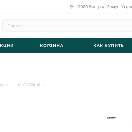
11080 Белград, Земун, Угри
АКЦИИ
КОРЗИНА
КАК КУПИТЬ
—
нос
MIGNON-lilla