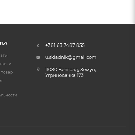
ТЬ?
+381 63 7487 855
латы
u.skladnik@gmail.com
тавки
11080 Белград, Земун,
 товар
Угриновачка 173
ет
льности