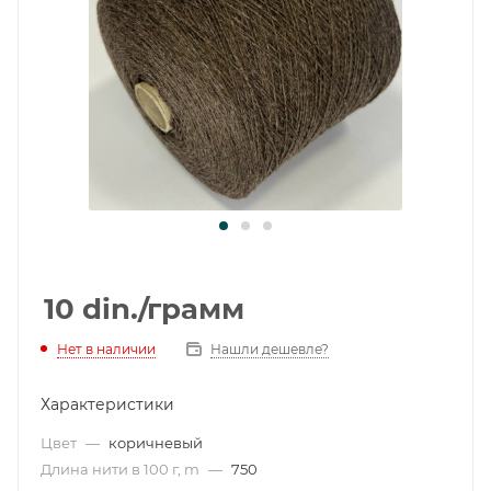
10
din.
/грамм
Нет в наличии
Нашли дешевле?
Характеристики
Цвет
—
коричневый
Длина нити в 100 г, m
—
750