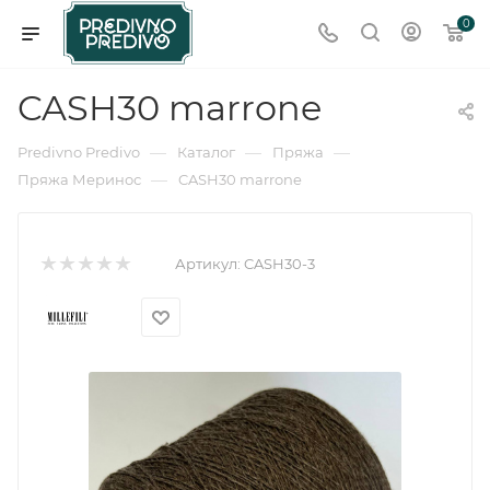
0
CASH30 marrone
—
—
—
Predivno Predivo
Каталог
Пряжа
—
Пряжа Меринос
CASH30 marrone
Артикул:
CASH30-3