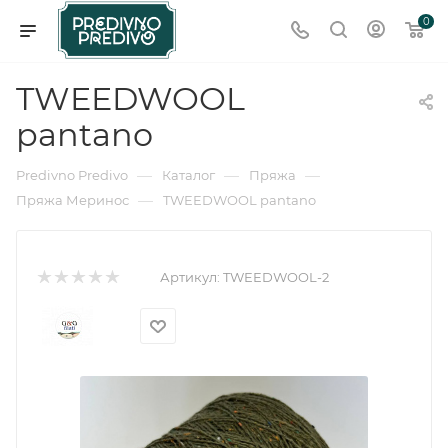
0
TWEEDWOOL
pantano
—
—
—
Predivno Predivo
Каталог
Пряжа
—
Пряжа Меринос
TWEEDWOOL pantano
Артикул:
TWEEDWOOL-2