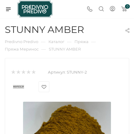
0
STUNNY AMBER
—
—
—
Predivno Predivo
Каталог
Пряжа
—
Пряжа Меринос
STUNNY AMBER
Артикул:
STUNNY-2