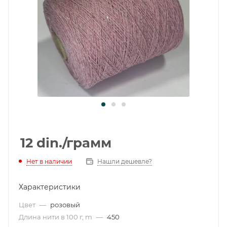
12
din.
/грамм
Нет в наличии
Нашли дешевле?
Характеристики
Цвет
—
розовый
Длина нити в 100 г, m
—
450