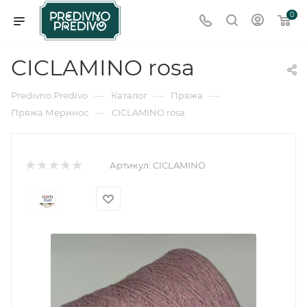
0
CICLAMINO rosa
—
—
—
Predivno Predivo
Каталог
Пряжа
—
Пряжа Меринос
CICLAMINO rosa
Артикул:
CICLAMINO