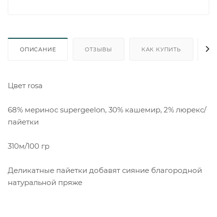
ОПИСАНИЕ
ОТЗЫВЫ
КАК КУПИТЬ
О
Цвет rosa
68% меринос supergeelon, 30% кашемир, 2% люрекс/
пайетки
310м/100 гр
Деликатные пайетки добавят сияние благородной
натуральной пряже