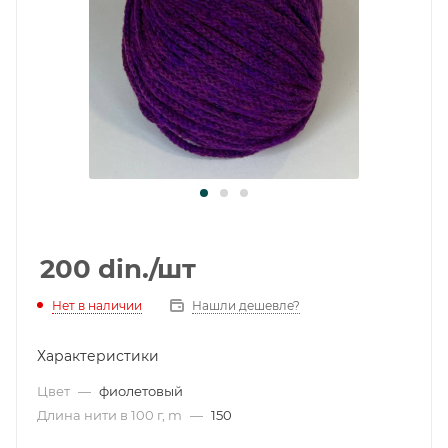
200
din.
/шт
Нет в наличии
Нашли дешевле?
Характеристики
Цвет
—
фиолетовый
Длина нити в 100 г, m
—
150