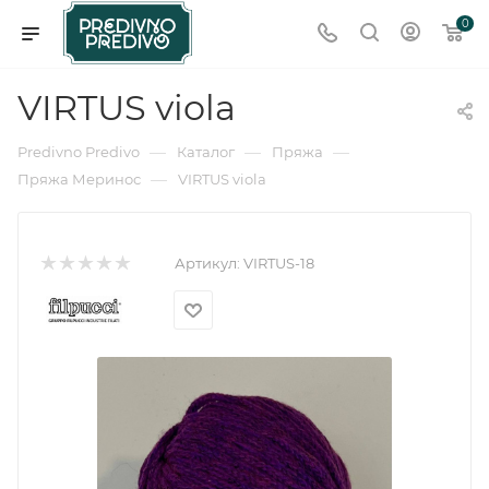
0
VIRTUS viola
—
—
—
Predivno Predivo
Каталог
Пряжа
—
Пряжа Меринос
VIRTUS viola
Артикул:
VIRTUS-18