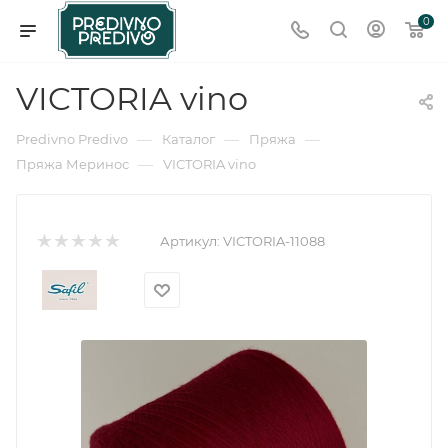
0
VICTORIA vino
—
—
—
Predivno Predivo
Каталог
Пряжа
—
Пряжа Меринос
VICTORIA vino
Артикул:
VICTORIA-11088