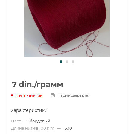
7
din.
/грамм
Нет в наличии
Нашли дешевле?
Характеристики
Цвет
—
бордовый
Длина нити в 100 г, m
—
1500