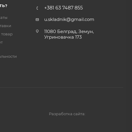
ТЬ?
+381 63 7487 855
латы
u.skladnik@gmail.com
тавки
11080 Белград, Земун,
 товар
Угриновачка 173
ет
льности
Разработка сайта: