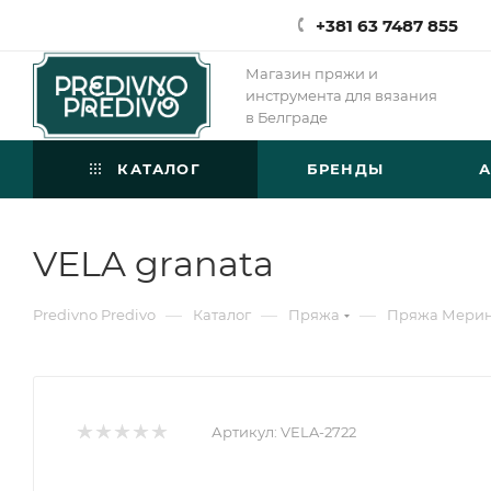
+381 63 7487 855
Магазин пряжи и
инструмента для вязания
в Белграде
КАТАЛОГ
БРЕНДЫ
VELA granata
—
—
—
Predivno Predivo
Каталог
Пряжа
Пряжа Мери
Артикул:
VELA-2722