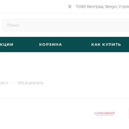
11080 Белград, Земун, Угри
АКЦИИ
КОРЗИНА
КАК КУПИТЬ
—
нос
VELA granata