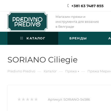
+381 63 7487 855
Магазин пряжи и
инструмента для вязания
в Белграде
КАТАЛОГ
БРЕНДЫ
SORIANO Ciliegie
—
—
—
Predivno Predivo
Каталог
Пряжа
Пряжа Мери
Артикул:
SORIANO-54586