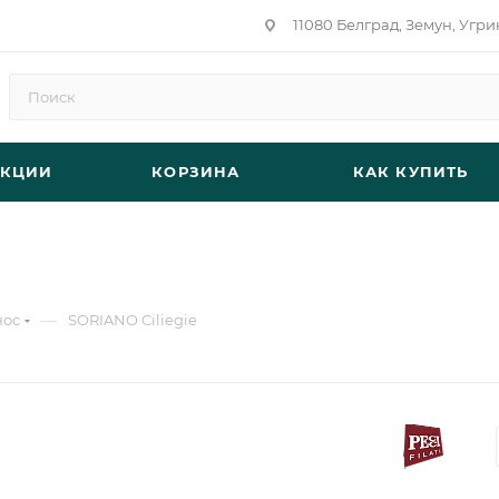
11080 Белград, Земун, Угри
АКЦИИ
КОРЗИНА
КАК КУПИТЬ
—
нос
SORIANO Ciliegie