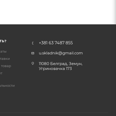
ТЬ?
+381 63 7487 855
латы
u.skladnik@gmail.com
тавки
11080 Белград, Земун,
 товар
Угриновачка 173
ет
льности