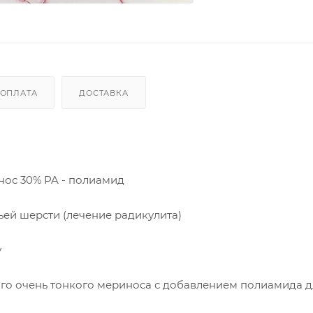
ОПЛАТА
ДОСТАВКА
инос 30% PA - полиамид
ьей шерсти (лечение радикулита)
у
го очень тонкого мериноса с добавлением полиамида д