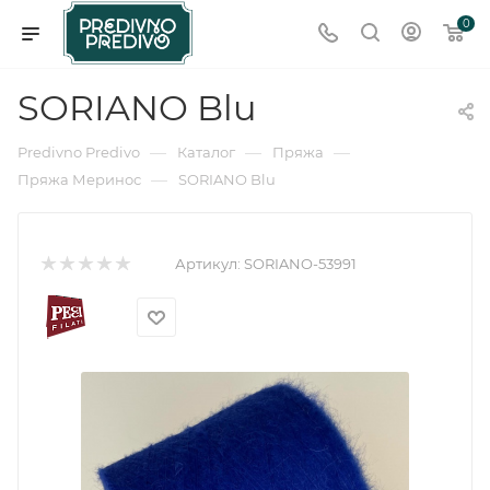
0
SORIANO Blu
—
—
—
Predivno Predivo
Каталог
Пряжа
—
Пряжа Меринос
SORIANO Blu
Артикул:
SORIANO-53991