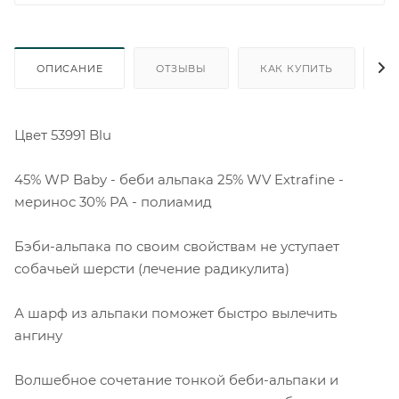
ОПИСАНИЕ
ОТЗЫВЫ
КАК КУПИТЬ
О
Цвет 53991 Blu
45% WP Baby - беби альпака 25% WV Extrafine -
меринос 30% PA - полиамид
Бэби-альпака по своим свойствам не уступает
собачьей шерсти (лечение радикулита)
А шарф из альпаки поможет быстро вылечить
ангину
Волшебное сочетание тонкой беби-альпаки и