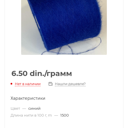
6.50
din.
/грамм
Нет в наличии
Нашли дешевле?
Характеристики
Цвет
—
синий
Длина нити в 100 г, m
—
1500