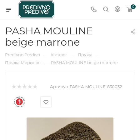
0
PASHA MOULINE
beige marrone
—
—
—
Predivno Predivo
Каталог
Пряжа
—
Пряжа Меринос
PASHA MOULINE beige marrone
Артикул:
PASHA-MOULINE-830032