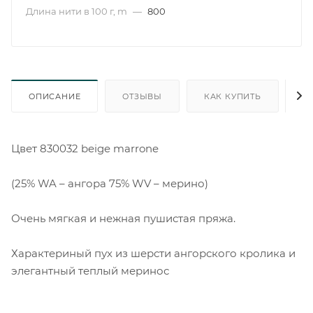
Длина нити в 100 г, m
—
800
ОПИСАНИЕ
ОТЗЫВЫ
КАК КУПИТЬ
О
Цвет 830032 beige marrone
(25% WA – ангора 75% WV – мерино)
Очень мягкая и нежная пушистая пряжа.
Характериный пух из шерсти ангорского кролика и
элегантный теплый меринос