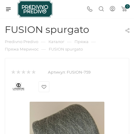
0
FUSION spurgato
—
—
—
Predivno Predivo
Каталог
Пряжа
—
Пряжа Меринос
FUSION spurgato
Артикул:
FUSION-759