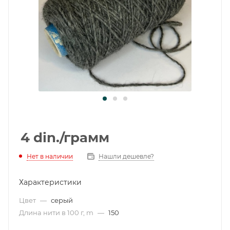
4
din.
/грамм
Нет в наличии
Нашли дешевле?
Характеристики
Цвет
—
серый
Длина нити в 100 г, m
—
150