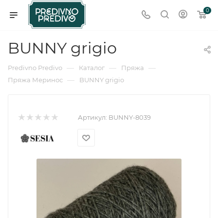
0
BUNNY grigio
—
—
—
Predivno Predivo
Каталог
Пряжа
—
Пряжа Меринос
BUNNY grigio
Артикул:
BUNNY-8039